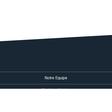
Notre Equipe
Mentions légales
Règlement Intérieur
Charte RGPD
Livret d’accueil des stagiaires