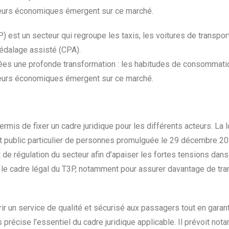
teurs économiques émergent sur ce marché.
P) est un secteur qui regroupe les taxis, les voitures de transpo
pédalage assisté (CPA).
ées une profonde transformation : les habitudes de consommatio
teurs économiques émergent sur ce marché.
ermis de fixer un cadre juridique pour les différents acteurs. La lo
ort public particulier de personnes promulguée le 29 décembre 201
de régulation du secteur afin d’apaiser les fortes tensions dans c
 le cadre légal du T3P, notamment pour assurer davantage de tra
rir un service de qualité et sécurisé aux passagers tout en garan
précise l’essentiel du cadre juridique applicable. Il prévoit no